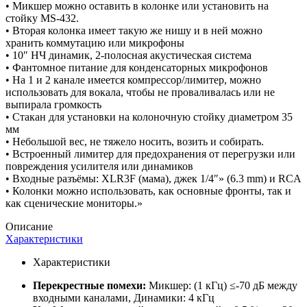
• Микшер можно оставить в колонке или установить на
стойку MS-432.
• Вторая колонка имеет такую же нишу и в ней можно
хранить коммутацию или микрофоны
• 10″ НЧ динамик, 2-полосная акустическая система
• Фантомное питание для конденсаторных микрофонов
• На 1 и 2 канале имеется компрессор/лимитер, можно
использовать для вокала, чтобы не проваливалась или не
выпирала громкость
• Стакан для установки на колоночную стойку диаметром 35
мм
• Небольшой вес, не тяжело носить, возить и собирать.
• Встроенный лимитер для предохранения от перегрузки или
повреждения усилителя или динамиков
• Входные разъёмы: XLR3F (мама), джек 1/4″» (6.3 mm) и RCA
• Колонки можно использовать, как основные фронты, так и
как сценические мониторы.»
Описание
Характеристики
Характеристики
Перекрестные помехи:
Микшер: (1 кГц) ≤-70 дБ между
входными каналами, Динамики: 4 кГц