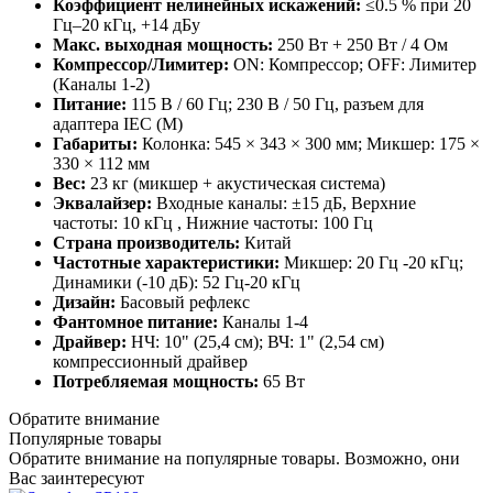
Коэффициент нелинейных искажений:
≤0.5 % при 20
Гц–20 кГц, +14 дБу
Макс. выходная мощность:
250 Вт + 250 Вт / 4 Ом
Компрессор/Лимитер:
ON: Компрессор; OFF: Лимитер
(Каналы 1-2)
Питание:
115 В / 60 Гц; 230 В / 50 Гц, разъем для
адаптера IEC (M)
Габариты:
Колонка: 545 × 343 × 300 мм; Микшер: 175 ×
330 × 112 мм
Вес:
23 кг (микшер + акустическая система)
Эквалайзер:
Входные каналы: ±15 дБ, Верхние
частоты: 10 кГц , Нижние частоты: 100 Гц
Страна производитель:
Китай
Частотные характеристики:
Микшер: 20 Гц -20 кГц;
Динамики (-10 дБ): 52 Гц-20 кГц
Дизайн:
Басовый рефлекс
Фантомное питание:
Каналы 1-4
Драйвер:
НЧ: 10" (25,4 см); ВЧ: 1" (2,54 см)
компрессионный драйвер
Потребляемая мощность:
65 Вт
Обратите внимание
Популярные товары
Обратите внимание на популярные товары. Возможно, они
Вас заинтересуют