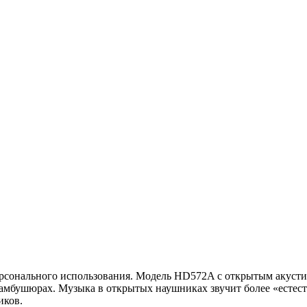
ерсонального использования. Модель HD572A c открытым акус
 амбушюрах. Музыка в открытых наушниках звучит более «естес
иков.