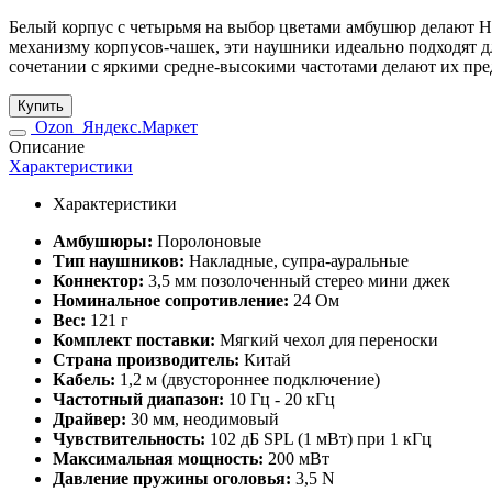
Белый корпус с четырьмя на выбор цветами амбушюр делают H
механизму корпусов-чашек, эти наушники идеально подходят 
сочетании с яркими средне-высокими частотами делают их пр
Купить
Ozon
Яндекс.Маркет
Описание
Характеристики
Характеристики
Амбушюры:
Поролоновые
Тип наушников:
Накладные, супра-ауральные
Коннектор:
3,5 мм позолоченный стерео мини джек
Номинальное сопротивление:
24 Ом
Вес:
121 г
Комплект поставки:
Мягкий чехол для переноски
Страна производитель:
Китай
Кабель:
1,2 м (двустороннее подключение)
Частотный диапазон:
10 Гц - 20 кГц
Драйвер:
30 мм, неодимовый
Чувствительность:
102 дБ SPL (1 мВт) при 1 кГц
Максимальная мощность:
200 мВт
Давление пружины оголовья:
3,5 N