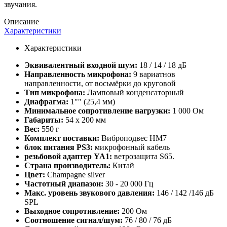
звучания.
Описание
Характеристики
Характеристики
Эквивалентный входной шум:
18 / 14 / 18 дБ
Направленность микрофона:
9 вариатнов
направленности, от восьмёрки до круговой
Тип микрофона:
Ламповый конденсаторный
Диафрагма:
1"" (25,4 мм)
Минимальное сопротивление нагрузки:
1 000 Ом
Габариты:
54 x 200 мм
Вес:
550 г
Комплект поставки:
Виброподвес HM7
блок питания PS3:
микрофонный кабель
резьбовой адаптер YA1:
ветрозащита S65.
Страна производитель:
Китай
Цвет:
Champаgne silver
Частотный диапазон:
30 - 20 000 Гц
Макc. уровень звукового давления:
146 / 142 /146 дБ
SPL
Выходное сопротивление:
200 Ом
Соотношение сигнал/шум:
76 / 80 / 76 дБ