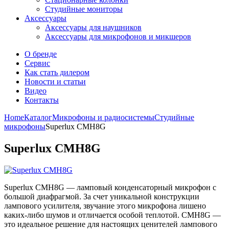
Студийные мониторы
Аксессуары
Аксессуары для наушников
Аксессуары для микрофонов и микшеров
О бренде
Сервис
Как стать дилером
Новости и статьи
Видео
Контакты
Home
Каталог
Микрофоны и радиосистемы
Студийные
микрофоны
Superlux CMH8G
Superlux CMH8G
Superlux CMH8G — ламповый конденсаторный микрофон с
большой диафрагмой. За счет уникальной конструкции
лампового усилителя, звучание этого микрофона лишено
каких-либо шумов и отличается особой теплотой. CMH8G —
это идеальное решение для настоящих ценителей лампового