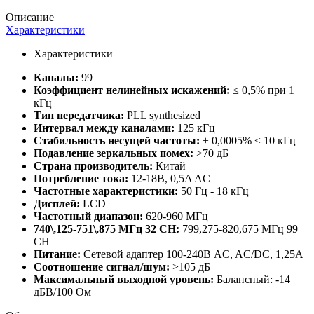
Описание
Характеристики
Характеристики
Каналы:
99
Коэффициент нелинейных искажений:
≤ 0,5% при 1
кГц
Тип передатчика:
PLL synthesized
Интервал между каналами:
125 кГц
Стабильность несущей частоты:
± 0,0005% ≤ 10 кГц
Подавление зеркальных помех:
>70 дБ
Страна производитель:
Китай
Потребление тока:
12-18В, 0,5A AC
Частотные характеристики:
50 Гц - 18 кГц
Дисплей:
LCD
Частотный диапазон:
620-960 МГц
740\,125-751\,875 МГц 32 CH:
799,275-820,675 МГц 99
CH
Питание:
Сетевой адаптер 100-240В AC, AC/DC, 1,25А
Соотношение сигнал/шум:
>105 дБ
Максимальный выходной уровень:
Балансный: -14
дБВ/100 Ом