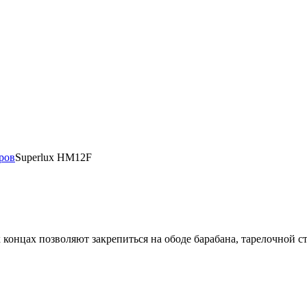
ров
Superlux HM12F
концах позволяют закрепиться на ободе барабана, тарелочной с